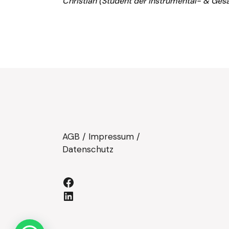
Christian (Student der Instrumental- & Ges
AGB
/
Impressum
/
Datenschutz
Facebook
LinkedIn