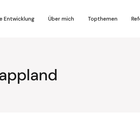
e Entwicklung
Über mich
Topthemen
Ref
appland